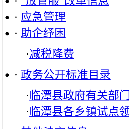
·
“放管服”改革信息
·
应急管理
·
助企纾困
·
减税降费
·
政务公开标准目录
·
临潭县政府有关部
·
临潭县各乡镇试点