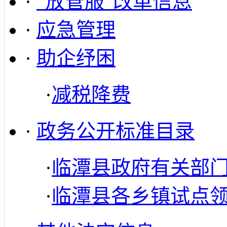
·
“放管服”改革信息
·
应急管理
·
助企纾困
·
减税降费
·
政务公开标准目录
·
临潭县政府有关部
·
临潭县各乡镇试点