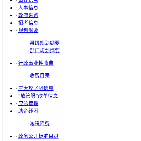
·
审计信息
·
人事信息
·
政府采购
·
招考信息
·
规划纲要
·
县级规划纲要
·
部门规划纲要
·
行政事业性收费
·
收费目录
·
三大攻坚战信息
·
“放管服”改革信息
·
应急管理
·
助企纾困
·
减税降费
·
政务公开标准目录