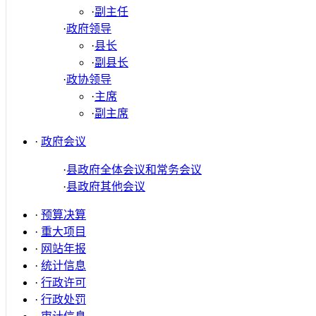
·
副主任
·
政府领导
·
县长
·
副县长
·
政协领导
·
主席
·
副主席
·
政府会议
·
县政府全体会议和常务会议
·
县政府其他会议
·
预算决算
·
重大项目
·
网站年报
·
统计信息
·
行政许可
·
行政处罚