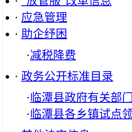
·
“放管服”改革信息
·
应急管理
·
助企纾困
·
减税降费
·
政务公开标准目录
·
临潭县政府有关部
·
临潭县各乡镇试点