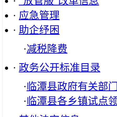
·
“放管服”改革信息
·
应急管理
·
助企纾困
·
减税降费
·
政务公开标准目录
·
临潭县政府有关部
·
临潭县各乡镇试点