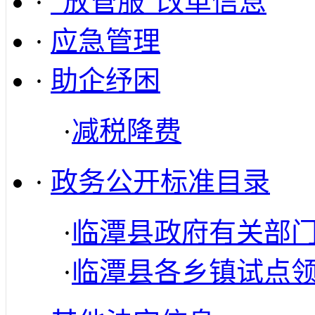
·
“放管服”改革信息
·
应急管理
·
助企纾困
·
减税降费
·
政务公开标准目录
·
临潭县政府有关部
·
临潭县各乡镇试点