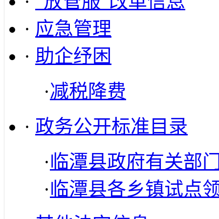
·
“放管服”改革信息
·
应急管理
·
助企纾困
·
减税降费
·
政务公开标准目录
·
临潭县政府有关部
·
临潭县各乡镇试点