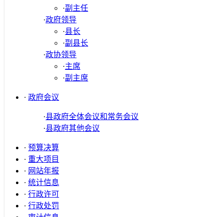
·
副主任
·
政府领导
·
县长
·
副县长
·
政协领导
·
主席
·
副主席
·
政府会议
·
县政府全体会议和常务会议
·
县政府其他会议
·
预算决算
·
重大项目
·
网站年报
·
统计信息
·
行政许可
·
行政处罚