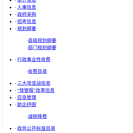
·
审计信息
·
人事信息
·
政府采购
·
招考信息
·
规划纲要
·
县级规划纲要
·
部门规划纲要
·
行政事业性收费
·
收费目录
·
三大攻坚战信息
·
“放管服”改革信息
·
应急管理
·
助企纾困
·
减税降费
·
政务公开标准目录