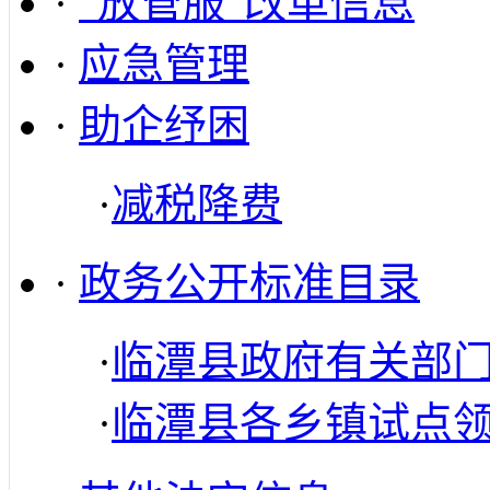
·
“放管服”改革信息
·
应急管理
·
助企纾困
·
减税降费
·
政务公开标准目录
·
临潭县政府有关部
·
临潭县各乡镇试点