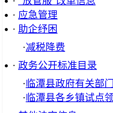
·
“放管服”改革信息
·
应急管理
·
助企纾困
·
减税降费
·
政务公开标准目录
·
临潭县政府有关部
·
临潭县各乡镇试点