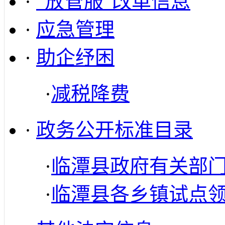
·
“放管服”改革信息
·
应急管理
·
助企纾困
·
减税降费
·
政务公开标准目录
·
临潭县政府有关部
·
临潭县各乡镇试点