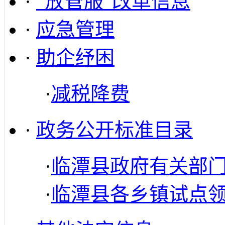
·
“放管服”改革信息
·
应急管理
·
助企纾困
·
减税降费
·
政务公开标准目录
·
临潭县政府有关部
·
临潭县各乡镇试点