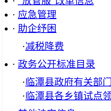
·
“放管服”改革信息
·
应急管理
·
助企纾困
·
减税降费
·
政务公开标准目录
·
临潭县政府有关部
·
临潭县各乡镇试点