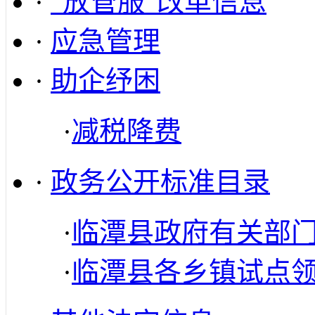
·
“放管服”改革信息
·
应急管理
·
助企纾困
·
减税降费
·
政务公开标准目录
·
临潭县政府有关部
·
临潭县各乡镇试点