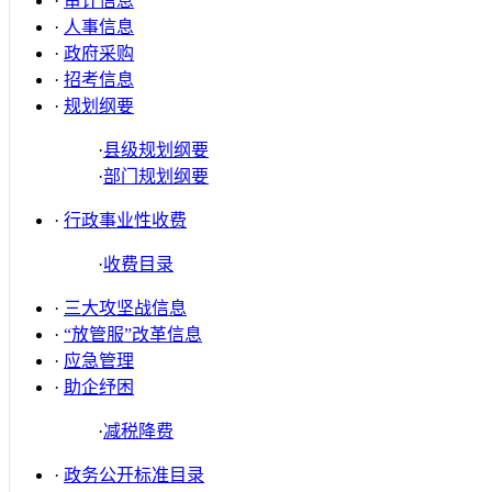
·
审计信息
·
人事信息
·
政府采购
·
招考信息
·
规划纲要
·
县级规划纲要
·
部门规划纲要
·
行政事业性收费
·
收费目录
·
三大攻坚战信息
·
“放管服”改革信息
·
应急管理
·
助企纾困
·
减税降费
·
政务公开标准目录