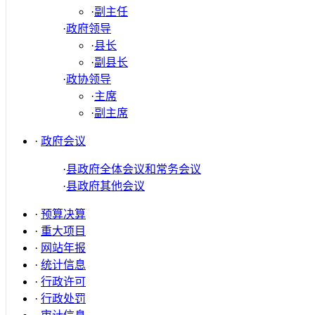
·
副主任
·
政府领导
·
县长
·
副县长
·
政协领导
·
主席
·
副主席
·
政府会议
·
县政府全体会议和常务会议
·
县政府其他会议
·
预算决算
·
重大项目
·
网站年报
·
统计信息
·
行政许可
·
行政处罚