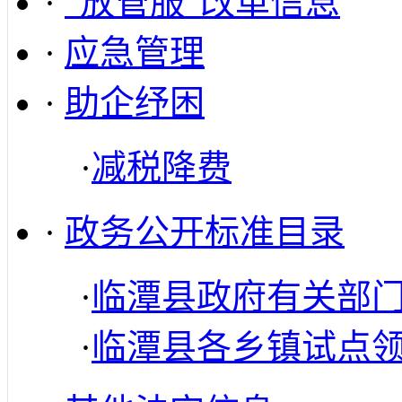
·
“放管服”改革信息
·
应急管理
·
助企纾困
·
减税降费
·
政务公开标准目录
·
临潭县政府有关部
·
临潭县各乡镇试点