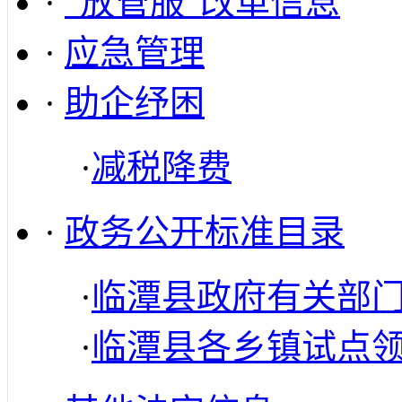
·
“放管服”改革信息
·
应急管理
·
助企纾困
·
减税降费
·
政务公开标准目录
·
临潭县政府有关部
·
临潭县各乡镇试点