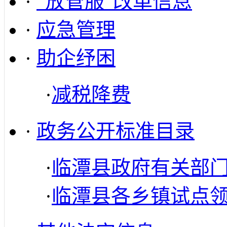
·
“放管服”改革信息
·
应急管理
·
助企纾困
·
减税降费
·
政务公开标准目录
·
临潭县政府有关部
·
临潭县各乡镇试点