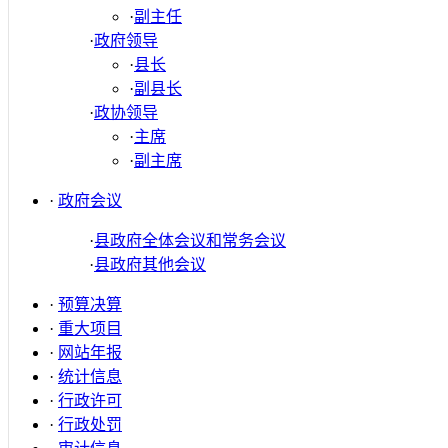
·
副主任
·
政府领导
·
县长
·
副县长
·
政协领导
·
主席
·
副主席
·
政府会议
·
县政府全体会议和常务会议
·
县政府其他会议
·
预算决算
·
重大项目
·
网站年报
·
统计信息
·
行政许可
·
行政处罚