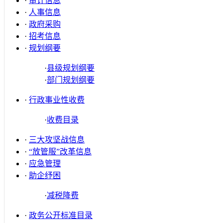
·
审计信息
·
人事信息
·
政府采购
·
招考信息
·
规划纲要
·
县级规划纲要
·
部门规划纲要
·
行政事业性收费
·
收费目录
·
三大攻坚战信息
·
“放管服”改革信息
·
应急管理
·
助企纾困
·
减税降费
·
政务公开标准目录