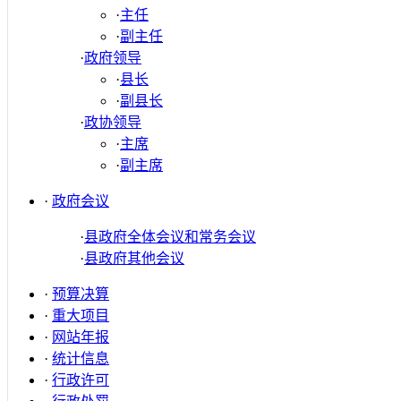
·
主任
·
副主任
·
政府领导
·
县长
·
副县长
·
政协领导
·
主席
·
副主席
·
政府会议
·
县政府全体会议和常务会议
·
县政府其他会议
·
预算决算
·
重大项目
·
网站年报
·
统计信息
·
行政许可