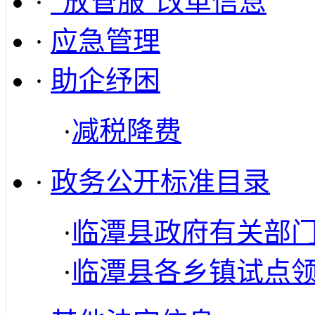
·
“放管服”改革信息
·
应急管理
·
助企纾困
·
减税降费
·
政务公开标准目录
·
临潭县政府有关部
·
临潭县各乡镇试点