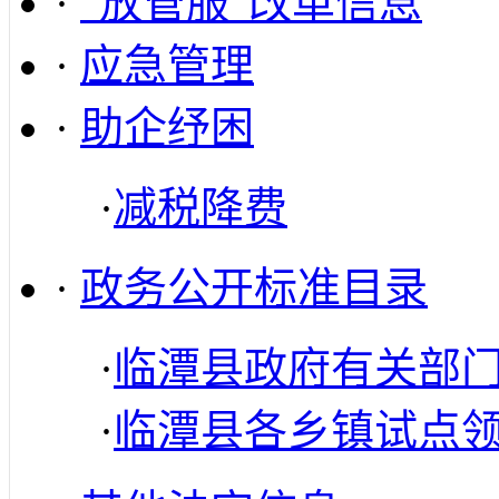
·
“放管服”改革信息
·
应急管理
·
助企纾困
·
减税降费
·
政务公开标准目录
·
临潭县政府有关部
·
临潭县各乡镇试点